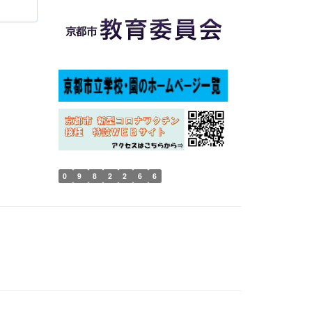
0
9
8
2
2
6
6