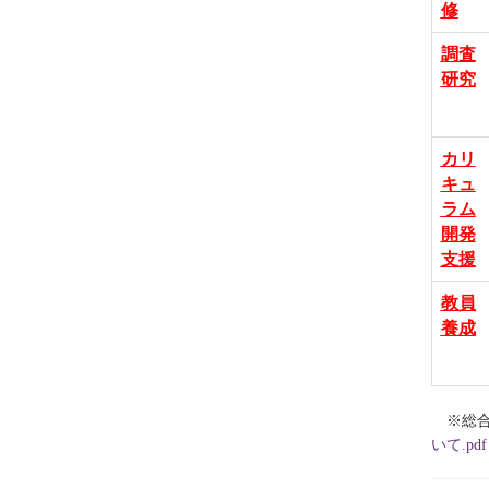
修
調査
研究
カリ
キュ
ラム
開発
支援
教員
養成
※総
いて.pdf