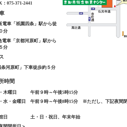
75‐371‐2441
車
阪電車「祇園四条」駅から徒
０分
電車「京都河原町」駅から
５分
ス
四条河原町」下車徒歩約５分
所時間
木曜日 午前９時～午後5時15分
・金曜日 午前９時～午後8時15分 ※ただし、下記夜間
館日 土・日・祝日、年末年始
間閉所日＞