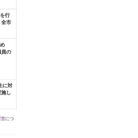
を行
，全市
め
職員の
生に対
実施し
運営につ