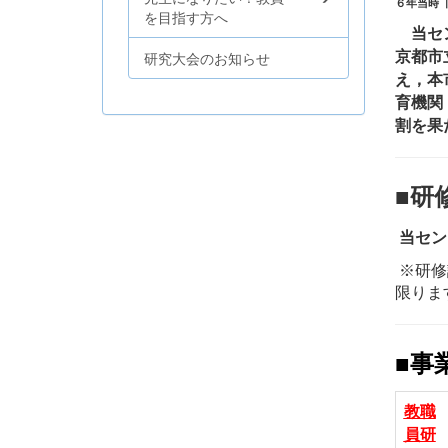
６年当時 
を目指す方へ
当セン
京都市
研究大会のお知らせ
え，本
育機関
割を果
■
当セン
※研修
限りま
■
教職
員研