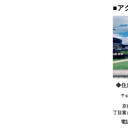
■ア
◆住
〒600
京都
丁目
電話：0