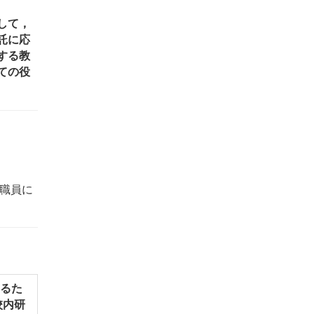
して，
託に応
する
教
ての
役
職員に
るた
校内研