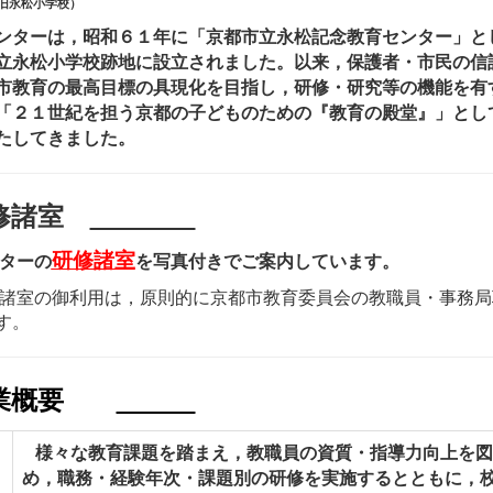
旧永松小学校）
ターは，昭和６１年に「京都市立永松記念教育センター」と
立
永松小学校跡地に設立されました。
以来，保護者・市民の信
市教育の最高目標の具現化を目
指し，研修・研究等の機能を有
「２１世紀を担う京都の子どものための『教育の殿堂』」とし
たしてきました。
研修諸室
研修諸室
ターの
を写真付きでご案内しています。
諸室の御利用は，原則的に京都市教育委員会の教職員・事務局
す。
事業概要
様々な教育課題を踏まえ，教職員の資質・指導力向上を図
め，職務・経験年次・課題別の研修を実施するとともに，