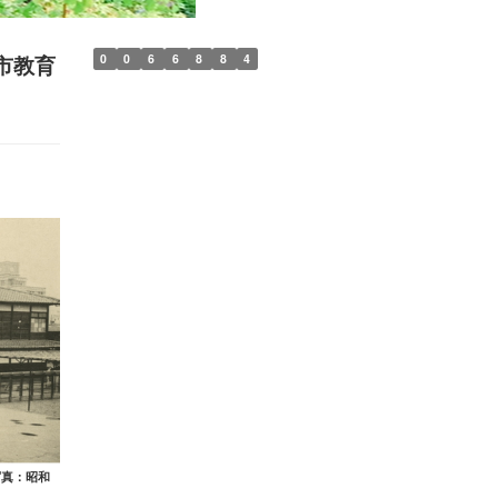
0
0
6
6
8
8
4
市教育
写真：昭和