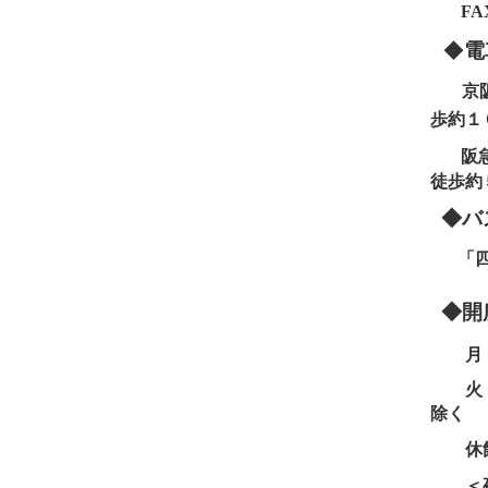
FAX：0
◆
電
京
歩約１
阪急
徒歩約
◆バ
「
◆開
月・
火・水
除く
休
＜夜