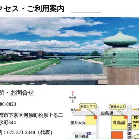
クセス・ご利用案内
所・お問合せ
‐8023
市下京区河原町松原上る
二
富永町344
75‐371‐2340（代表）