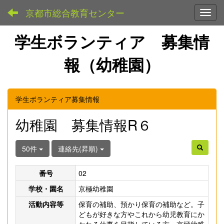
京都市総合教育センター
Toggl
学生ボランティア 募集情
報（幼稚園）
学生ボランティア募集情報
幼稚園 募集情報R６
50件
連絡先(昇順)
番号
02
学校・園名
京極幼稚園
活動内容等
保育の補助、預かり保育の補助など。子
どもが好きな方やこれから幼児教育にか