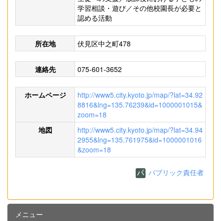
学習相談・遊び／その他校園長が必要と
認める活動
所在地
伏見区中之町478
連絡先
075-601-3652
ホームページ
http://www5.city.kyoto.jp/map/?lat=34.92
8816&lng=135.76239&id=1000001015&
zoom=18
地図
http://www5.city.kyoto.jp/map/?lat=34.94
2955&lng=135.761975&id=1000001016
&zoom=18
パブリック責任者
メニュー