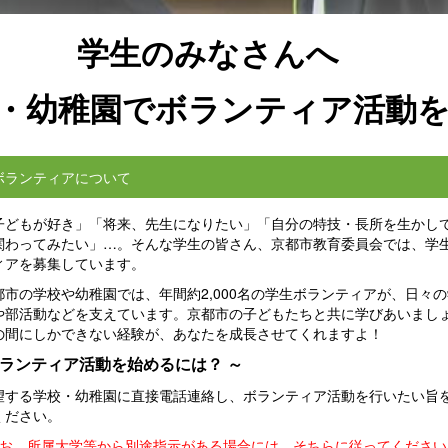
学生のみなさんへ
・幼稚園でボランティア活動
ボランティアについて
どもが好き」「将来、先生になりたい」「自分の特技・長所を生かし
関わってみたい」…。そんな学生の皆さん、京都市教育委員会では、学
ィアを募集しています。
市の学校や幼稚園では、年間約2,000名の学生ボランティアが、日々の
や部活動などを支えています。京都市の子どもたちと共に学びあいまし
の間にしかできない経験が、あなたを成長させてくれますよ！
ボランティア活動を始めるには？ ～
する学校・幼稚園に直接電話連絡し、ボランティア活動を行いたい旨
ください。
なお、所属大学等から別途指示がある場合には、そちらに従ってください