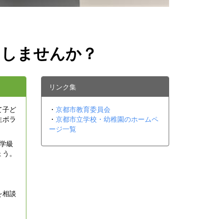
をしませんか？
リンク集
て子ど
・
京都市教育委員会
生ボラ
・
京都市立学校・幼稚園のホームペ
ージ一覧
学級
ょう。
を相談
。