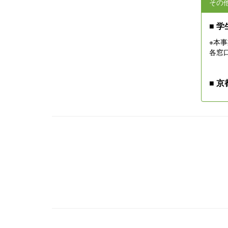
その
■
学
※本
各窓
■
京