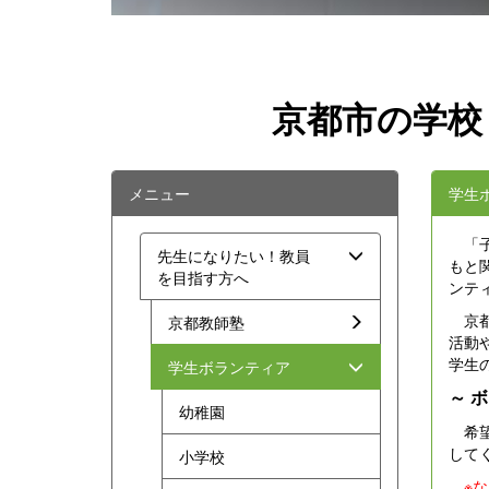
京都市の学校
メニュー
学生
「子
先生になりたい！教員
もと
を目指す方へ
ンテ
京都
京都教師塾
活動
学生
学生ボランティア
～ 
幼稚園
希望
して
小学校
※