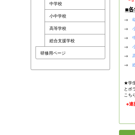
中学校
■
小中学校
→
高等学校
→
→
総合支援学校
→
研修用ページ
→
→
★学
とボ
こち
※連