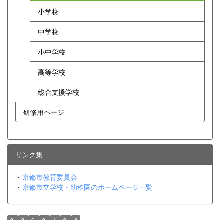
小学校
中学校
小中学校
高等学校
総合支援学校
研修用ページ
リンク集
・
京都市教育委員会
・
京都市立学校・幼稚園のホームページ一覧
0
2
6
9
1
9
4