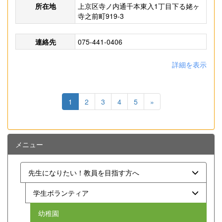
所在地
上京区寺ノ内通千本東入1丁目下る姥ヶ
寺之前町919-3
連絡先
075-441-0406
詳細を表示
1
2
3
4
5
»
メニュー
先生になりたい！教員を目指す方へ
学生ボランティア
幼稚園