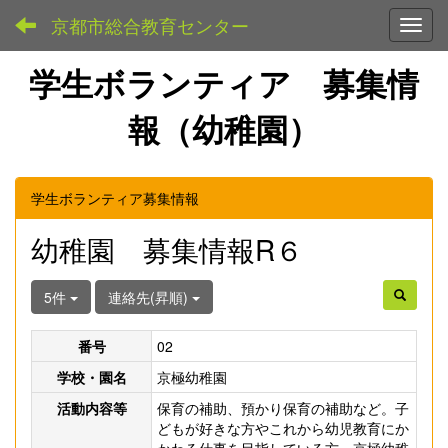
京都市総合教育センター
Toggl
学生ボランティア 募集情
報（幼稚園）
学生ボランティア募集情報
幼稚園 募集情報R６
5件
連絡先(昇順)
番号
02
学校・園名
京極幼稚園
活動内容等
保育の補助、預かり保育の補助など。子
どもが好きな方やこれから幼児教育にか