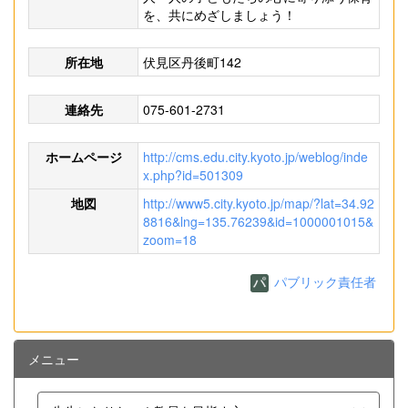
を、共にめざしましょう！
所在地
伏見区丹後町142
連絡先
075-601-2731
ホームページ
http://cms.edu.city.kyoto.jp/weblog/inde
x.php?id=501309
地図
http://www5.city.kyoto.jp/map/?lat=34.92
8816&lng=135.76239&id=1000001015&
zoom=18
パブリック責任者
メニュー