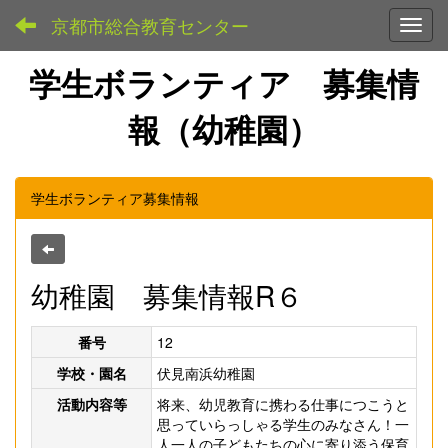
京都市総合教育センター
Toggl
学生ボランティア 募集情
報（幼稚園）
学生ボランティア募集情報
幼稚園 募集情報R６
番号
12
学校・園名
伏見南浜幼稚園
活動内容等
将来、幼児教育に携わる仕事につこうと
思っていらっしゃる学生のみなさん！一
人一人の子どもたちの心に寄り添う保育