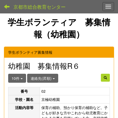
京都市総合教育センター
Toggl
学生ボランティア 募集情
報（幼稚園）
学生ボランティア募集情報
幼稚園 募集情報R６
10件
連絡先(昇順)
番号
02
学校・園名
京極幼稚園
活動内容等
保育の補助、預かり保育の補助など。子
どもが好きな方やこれから幼児教育にか