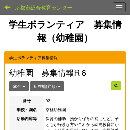
京都市総合教育センター
Toggl
学生ボランティア 募集情
報（幼稚園）
学生ボランティア募集情報
幼稚園 募集情報R６
50件
所在地(昇順)
番号
02
学校・園名
京極幼稚園
活動内容等
保育の補助、預かり保育の補助など。子
どもが好きな方やこれから幼児教育にか