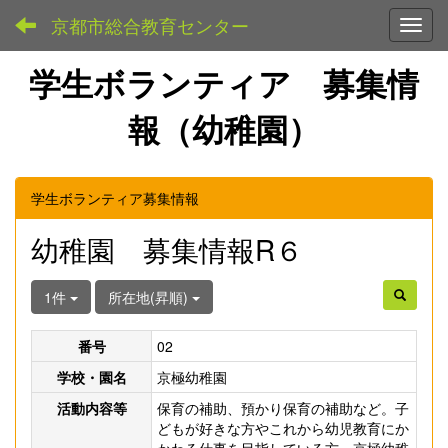
京都市総合教育センター
Toggl
学生ボランティア 募集情
報（幼稚園）
学生ボランティア募集情報
幼稚園 募集情報R６
1件
所在地(昇順)
番号
02
学校・園名
京極幼稚園
活動内容等
保育の補助、預かり保育の補助など。子
どもが好きな方やこれから幼児教育にか