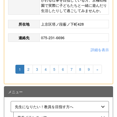
かわる仕事を目指している方、京極幼稚
園で実際に子どもたちと一緒に遊んだり
生活したりして過ごしてみませんか。
所在地
上京区塔ノ段薮ノ下町428
連絡先
075-231-6696
詳細を表示
1
2
3
4
5
6
7
8
9
»
メニュー
先生になりたい！教員を目指す方へ