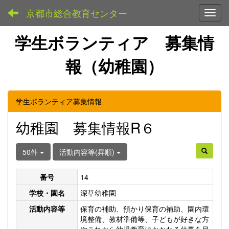
京都市総合教育センター
Toggl
学生ボランティア 募集情
報（幼稚園）
学生ボランティア募集情報
幼稚園 募集情報R６
50件
活動内容等(昇順)
番号
14
学校・園名
深草幼稚園
活動内容等
保育の補助、預かり保育の補助、園内環
境整備、教材準備等、子どもが好きな方