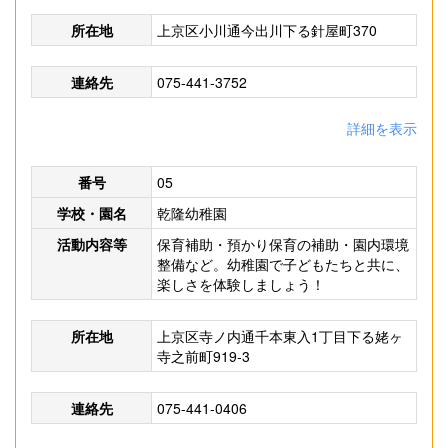
所在地
上京区小川通今出川下る針屋町370
連絡先
075-441-3752
詳細を表示
番号
05
学校・園名
乾隆幼稚園
活動内容等
保育補助・預かり保育の補助・園内環境
整備など。幼稚園で子どもたちと共に、
楽しさを体験しましょう！
所在地
上京区寺ノ内通千本東入1丁目下る姥ヶ
寺之前町919-3
連絡先
075-441-0406