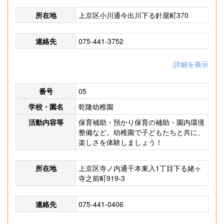
所在地
上京区小川通今出川下る針屋町370
連絡先
075-441-3752
詳細を表示
番号
05
学校・園名
乾隆幼稚園
活動内容等
保育補助・預かり保育の補助・園内環境
整備など。幼稚園で子どもたちと共に、
楽しさを体験しましょう！
所在地
上京区寺ノ内通千本東入1丁目下る姥ヶ
寺之前町919-3
連絡先
075-441-0406