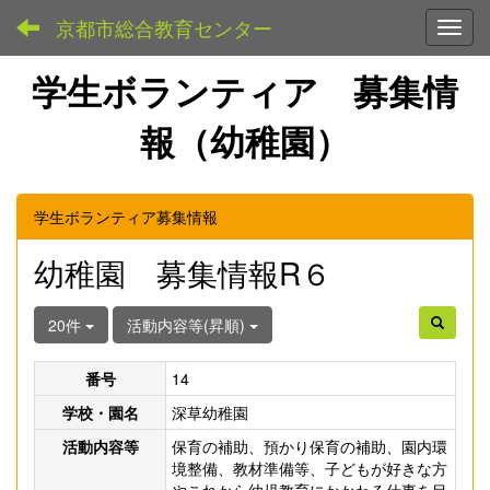
京都市総合教育センター
Toggl
学生ボランティア 募集情
報（幼稚園）
学生ボランティア募集情報
幼稚園 募集情報R６
20件
活動内容等(昇順)
番号
14
学校・園名
深草幼稚園
活動内容等
保育の補助、預かり保育の補助、園内環
境整備、教材準備等、子どもが好きな方