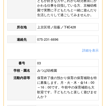
どもが好きな方やこれから幼児教育にか
かわる仕事を目指している方、京極幼稚
園で実際に子どもたちと一緒に遊んだり
生活したりして過ごしてみませんか。
所在地
上京区塔ノ段薮ノ下町428
連絡先
075-231-6696
詳細を表示
番号
03
学校・園名
みつば幼稚園
活動内容等
保育終了後の預かり保育の保育補助を特
に募集します。月・火・木・金14：00
～16：00です。午前中の保育補助も大
歓迎です。子どもたちと楽しく遊びませ
んか？