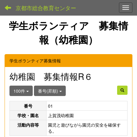
京都市総合教育センター
Toggl
学生ボランティア 募集情
報（幼稚園）
学生ボランティア募集情報
幼稚園 募集情報R６
100件
番号(昇順)
番号
01
学校・園名
上賀茂幼稚園
活動内容等
園児と遊びながら園児の安全を確保す
る。