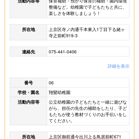
活動内容等
保育補助・預かり保育の補助・園内環境
整備など。幼稚園で子どもたちと共に、
楽しさを体験しましょう！
所在地
上京区寺ノ内通千本東入1丁目下る姥ヶ
寺之前町919-3
連絡先
075-441-0406
詳細を表示
番号
06
学校・園名
翔鸞幼稚園
活動内容等
公立幼稚園の子どもたちと一緒に遊びな
がら、担任の先生の補助をしたり、子ど
もたちが使う教材づくりのお手伝いをし
てください。
所在地
上京区御前通今出川上る鳥居前町671