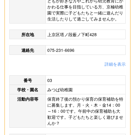
どもが好きな方やこれから幼児教育にか
かわる仕事を目指している方、京極幼稚
園で実際に子どもたちと一緒に遊んだり
生活したりして過ごしてみませんか。
所在地
上京区塔ノ段薮ノ下町428
連絡先
075-231-6696
詳細を表示
番号
03
学校・園名
みつば幼稚園
活動内容等
保育終了後の預かり保育の保育補助を特
に募集します。月・火・木・金14：00
～16：00です。午前中の保育補助も大
歓迎です。子どもたちと楽しく遊びませ
んか？