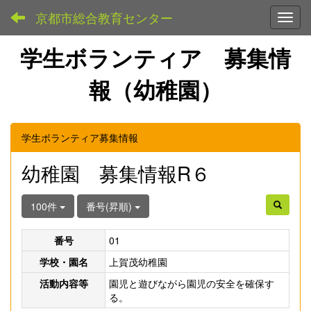
京都市総合教育センター
Toggl
学生ボランティア 募集情
報（幼稚園）
学生ボランティア募集情報
幼稚園 募集情報R６
100件
番号(昇順)
番号
01
学校・園名
上賀茂幼稚園
活動内容等
園児と遊びながら園児の安全を確保す
る。