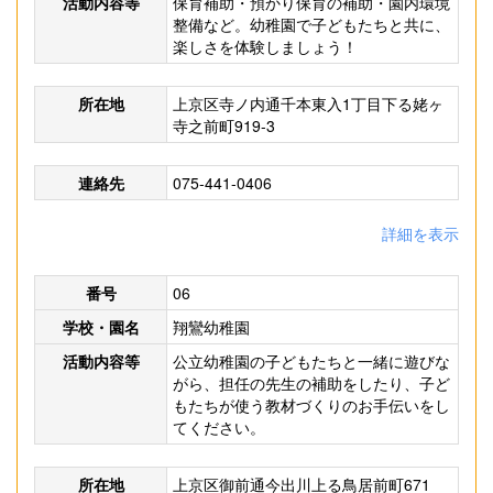
活動内容等
保育補助・預かり保育の補助・園内環境
整備など。幼稚園で子どもたちと共に、
楽しさを体験しましょう！
所在地
上京区寺ノ内通千本東入1丁目下る姥ヶ
寺之前町919-3
連絡先
075-441-0406
詳細を表示
番号
06
学校・園名
翔鸞幼稚園
活動内容等
公立幼稚園の子どもたちと一緒に遊びな
がら、担任の先生の補助をしたり、子ど
もたちが使う教材づくりのお手伝いをし
てください。
所在地
上京区御前通今出川上る鳥居前町671