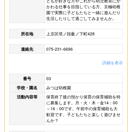
どもが好きな方やこれから幼児教育にか
かわる仕事を目指している方、京極幼稚
園で実際に子どもたちと一緒に遊んだり
生活したりして過ごしてみませんか。
所在地
上京区塔ノ段薮ノ下町428
連絡先
075-231-6696
詳細を表示
番号
03
学校・園名
みつば幼稚園
活動内容等
保育終了後の預かり保育の保育補助を特
に募集します。月・火・木・金14：00
～16：00です。午前中の保育補助も大
歓迎です。子どもたちと楽しく遊びませ
んか？