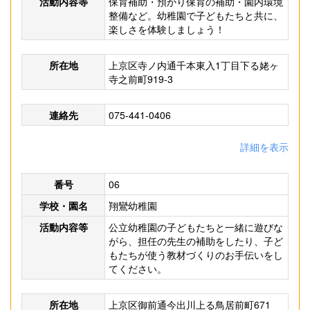
活動内容等
保育補助・預かり保育の補助・園内環境
整備など。幼稚園で子どもたちと共に、
楽しさを体験しましょう！
所在地
上京区寺ノ内通千本東入1丁目下る姥ヶ
寺之前町919-3
連絡先
075-441-0406
詳細を表示
番号
06
学校・園名
翔鸞幼稚園
活動内容等
公立幼稚園の子どもたちと一緒に遊びな
がら、担任の先生の補助をしたり、子ど
もたちが使う教材づくりのお手伝いをし
てください。
所在地
上京区御前通今出川上る鳥居前町671