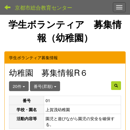
京都市総合教育センター
Toggl
学生ボランティア 募集情
報（幼稚園）
学生ボランティア募集情報
幼稚園 募集情報R６
20件
番号(昇順)
番号
01
学校・園名
上賀茂幼稚園
活動内容等
園児と遊びながら園児の安全を確保す
る。