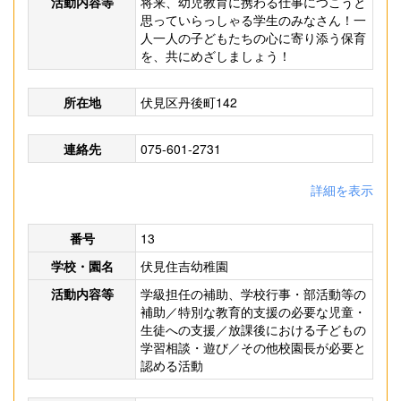
活動内容等
将来、幼児教育に携わる仕事につこうと
思っていらっしゃる学生のみなさん！一
人一人の子どもたちの心に寄り添う保育
を、共にめざしましょう！
所在地
伏見区丹後町142
連絡先
075-601-2731
詳細を表示
番号
13
学校・園名
伏見住吉幼稚園
活動内容等
学級担任の補助、学校行事・部活動等の
補助／特別な教育的支援の必要な児童・
生徒への支援／放課後における子どもの
学習相談・遊び／その他校園長が必要と
認める活動