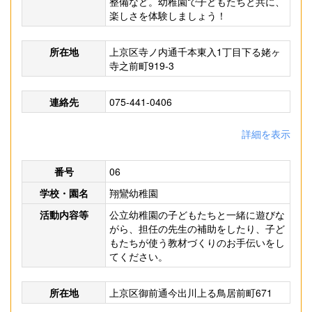
整備など。幼稚園で子どもたちと共に、
楽しさを体験しましょう！
所在地
上京区寺ノ内通千本東入1丁目下る姥ヶ
寺之前町919-3
連絡先
075-441-0406
詳細を表示
番号
06
学校・園名
翔鸞幼稚園
活動内容等
公立幼稚園の子どもたちと一緒に遊びな
がら、担任の先生の補助をしたり、子ど
もたちが使う教材づくりのお手伝いをし
てください。
所在地
上京区御前通今出川上る鳥居前町671