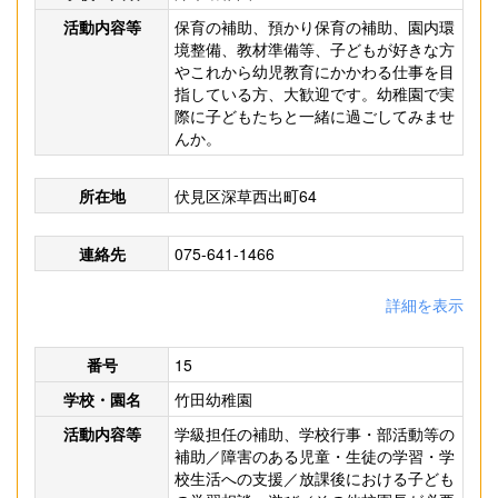
活動内容等
保育の補助、預かり保育の補助、園内環
境整備、教材準備等、子どもが好きな方
やこれから幼児教育にかかわる仕事を目
指している方、大歓迎です。幼稚園で実
際に子どもたちと一緒に過ごしてみませ
んか。
所在地
伏見区深草西出町64
連絡先
075-641-1466
詳細を表示
番号
15
学校・園名
竹田幼稚園
活動内容等
学級担任の補助、学校行事・部活動等の
補助／障害のある児童・生徒の学習・学
校生活への支援／放課後における子ども