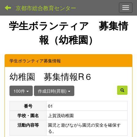
京都市総合教育センター
Toggl
学生ボランティア 募集情
報（幼稚園）
学生ボランティア募集情報
幼稚園 募集情報R６
100件
作成日時(昇順)
番号
01
学校・園名
上賀茂幼稚園
活動内容等
園児と遊びながら園児の安全を確保す
る。