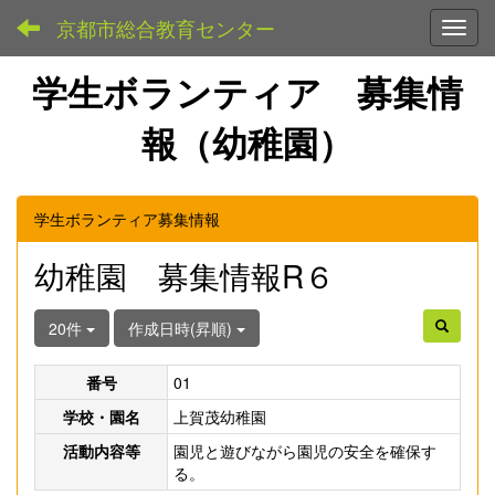
京都市総合教育センター
Toggl
学生ボランティア 募集情
報（幼稚園）
学生ボランティア募集情報
幼稚園 募集情報R６
20件
作成日時(昇順)
番号
01
学校・園名
上賀茂幼稚園
活動内容等
園児と遊びながら園児の安全を確保す
る。