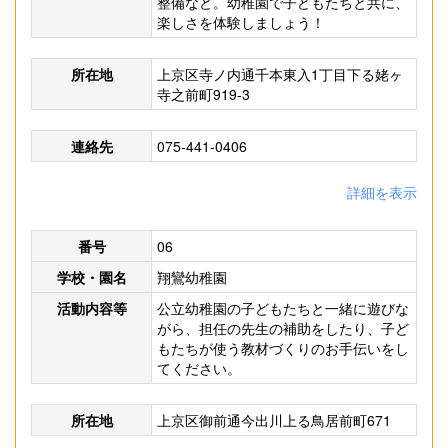
整備など。幼稚園で子どもたちと共に、
楽しさを体験しましょう！
所在地
上京区寺ノ内通千本東入1丁目下る姥ヶ
寺之前町919-3
連絡先
075-441-0406
詳細を表示
番号
06
学校・園名
翔鸞幼稚園
活動内容等
公立幼稚園の子どもたちと一緒に遊びな
がら、担任の先生の補助をしたり、子ど
もたちが使う教材づくりのお手伝いをし
てください。
所在地
上京区御前通今出川上る鳥居前町671