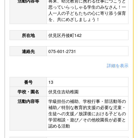
活動内容等
将来、幼児教育に携わる仕事につこうと
思っていらっしゃる学生のみなさん！一
人一人の子どもたちの心に寄り添う保育
を、共にめざしましょう！
所在地
伏見区丹後町142
連絡先
075-601-2731
詳細を表示
番号
13
学校・園名
伏見住吉幼稚園
活動内容等
学級担任の補助、学校行事・部活動等の
補助／特別な教育的支援の必要な児童・
生徒への支援／放課後における子どもの
学習相談・遊び／その他校園長が必要と
認める活動