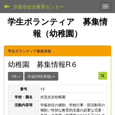
京都市総合教育センター
Toggl
学生ボランティア 募集情
報（幼稚園）
学生ボランティア募集情報
幼稚園 募集情報R６
1件
作成日時(昇順)
番号
13
学校・園名
伏見住吉幼稚園
活動内容等
学級担任の補助、学校行事・部活動等の
補助／特別な教育的支援の必要な児童・