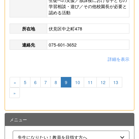
生徒への支援／放課後における子どもの
学習相談・遊び／その他校園長が必要と
認める活動
所在地
伏見区中之町478
連絡先
075-601-3652
詳細を表示
«
5
6
7
8
9
10
11
12
13
»
メニュー
先生になりたい！教員を目指す方へ