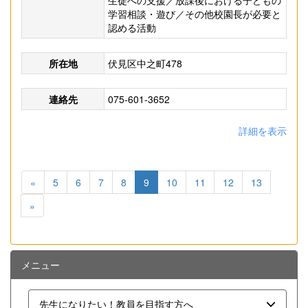
生徒への支援／放課後における子どもの
学習相談・遊び／その他校園長が必要と
認める活動
所在地
伏見区中之町478
連絡先
075-601-3652
詳細を表示
«
5
6
7
8
9
10
11
12
13
»
メニュー
先生になりたい！教員を目指す方へ