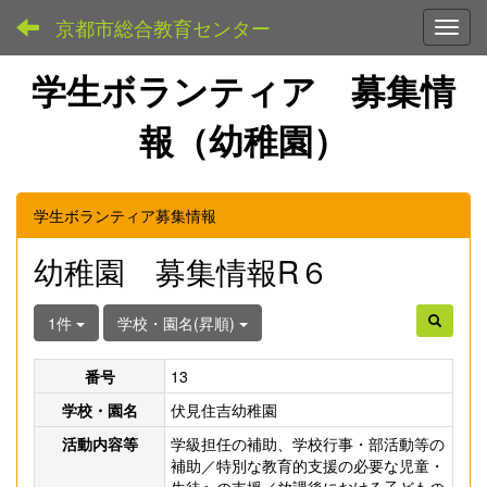
京都市総合教育センター
Toggl
学生ボランティア 募集情
報（幼稚園）
学生ボランティア募集情報
幼稚園 募集情報R６
1件
学校・園名(昇順)
番号
13
学校・園名
伏見住吉幼稚園
活動内容等
学級担任の補助、学校行事・部活動等の
補助／特別な教育的支援の必要な児童・