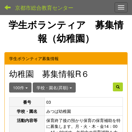
京都市総合教育センター
Toggl
学生ボランティア 募集情
報（幼稚園）
学生ボランティア募集情報
幼稚園 募集情報R６
100件
学校・園名(昇順)
番号
03
学校・園名
みつば幼稚園
活動内容等
保育終了後の預かり保育の保育補助を特
に募集します。月・火・木・金14：00