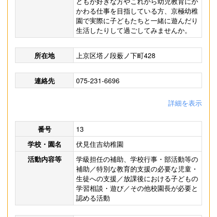
どもが好きな方やこれから幼児教育にか
かわる仕事を目指している方、京極幼稚
園で実際に子どもたちと一緒に遊んだり
生活したりして過ごしてみませんか。
所在地
上京区塔ノ段薮ノ下町428
連絡先
075-231-6696
詳細を表示
番号
13
学校・園名
伏見住吉幼稚園
活動内容等
学級担任の補助、学校行事・部活動等の
補助／特別な教育的支援の必要な児童・
生徒への支援／放課後における子どもの
学習相談・遊び／その他校園長が必要と
認める活動