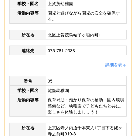
学校・園名
上賀茂幼稚園
活動内容等
園児と遊びながら園児の安全を確保す
る。
所在地
北区上賀茂烏帽子ヶ垣内町1
連絡先
075-781-2336
詳細を表示
番号
05
学校・園名
乾隆幼稚園
活動内容等
保育補助・預かり保育の補助・園内環境
整備など。幼稚園で子どもたちと共に、
楽しさを体験しましょう！
所在地
上京区寺ノ内通千本東入1丁目下る姥ヶ
寺之前町919-3