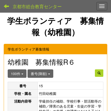
京都市総合教育センター
Toggl
学生ボランティア 募集情
報（幼稚園）
学生ボランティア募集情報
幼稚園 募集情報R６
100件
番号(降順)
番号
15
学校・園名
竹田幼稚園
活動内容等
学級担任の補助、学校行事・部活動等の
補助／障害のある児童・生徒の学習・学