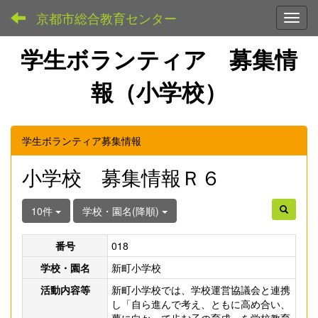
京都市総合教育センター
Toggl
学生ボランティア 募集情
報（小学校）
学生ボランティア募集情報
小学校 募集情報Ｒ６
10件
学校・園名(降順)
番号
018
学校・園名
新町小学校
活動内容等
新町小学校では、学校運営協議会と連携
し「自ら進んで考え、ともに高め合い、