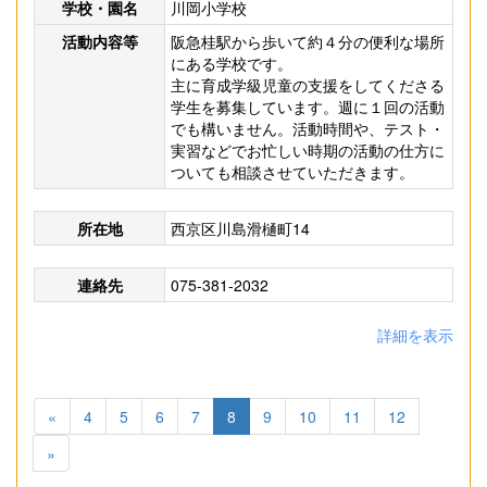
学校・園名
川岡小学校
活動内容等
阪急桂駅から歩いて約４分の便利な場所
にある学校です。
主に育成学級児童の支援をしてくださる
学生を募集しています。週に１回の活動
でも構いません。活動時間や、テスト・
実習などでお忙しい時期の活動の仕方に
ついても相談させていただきます。
所在地
西京区川島滑樋町14
連絡先
075-381-2032
詳細を表示
«
4
5
6
7
8
9
10
11
12
»