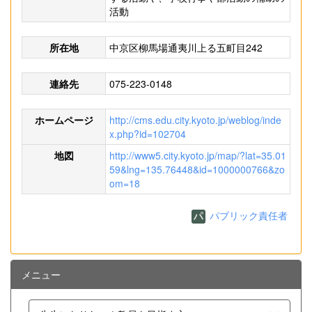
活動
所在地
中京区柳馬場通夷川上る五町目242
連絡先
075-223-0148
ホームページ
http://cms.edu.city.kyoto.jp/weblog/inde
x.php?id=102704
地図
http://www5.city.kyoto.jp/map/?lat=35.01
59&lng=135.76448&id=1000000766&zo
om=18
パブリック責任者
メニュー