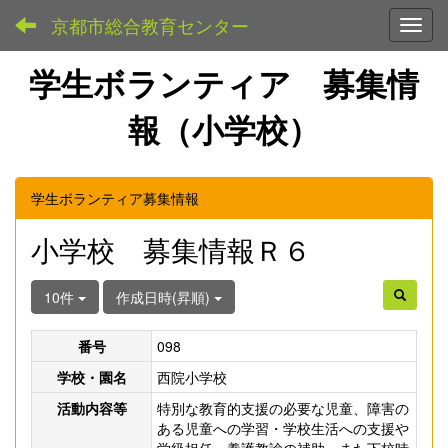
京都市総合教育センター
Toggl
学生ボランティア 募集情
報（小学校）
学生ボランティア募集情報
小学校 募集情報Ｒ６
10件
作成日時(昇順)
番号
098
学校・園名
西院小学校
活動内容等
特別な教育的支援の必要な児童、障害の
ある児童への学習・学校生活への支援や