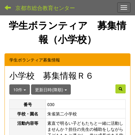
京都市総合教育センター
Toggl
学生ボランティア 募集情
報（小学校）
学生ボランティア募集情報
小学校 募集情報Ｒ６
10件
更新日時(降順)
番号
030
学校・園名
朱雀第二小学校
活動内容等
素直で明るい子どもたちと一緒に活動し
ませんか？担任の先生の補助をしながら