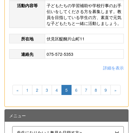
活動内容等
子どもたちの学習補助や学校行事のお手
伝いをしてくださる方を募集します。教
員を目指している学生の方、素直で元気
な子どもたちと一緒に活動しましょう。
所在地
伏見区醍醐片山町11
連絡先
075-572-5353
詳細を表示
«
1
2
3
4
5
6
7
8
9
»
メニュー
先生になりたい！教員を目指す方へ