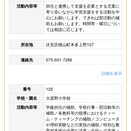
活動内容等
担任と連携して支援を必要とする児童に
寄り添いながら学習支援をする活動を中
心にお願いします。できれば部活動の補
助もお願いします。時間帯・曜日につい
ては相談に応じます。
所在地
伏見区桃山町本多上野107
連絡先
075-601-7286
詳細を表示
番号
122
学校・園名
大原野小学校
活動内容等
学級担任の補助、学校行事・部活動等の
補助／各教科等の指導におけるティー
ム・ティーチングの補助／コンピュータ
や理科実験などの実技の補助／特別な教
育的支援の必要な児童・生徒への支援／