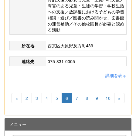
障害のある児童・生徒の学習・学校生活
への支援／放課後における子どもの学習
相談・遊び／図書の読み聞かせ、図書館
の運営補助／その他校園長が必要と認め
る活動
所在地
西京区大原野灰方町439
連絡先
075-331-0005
詳細を表示
«
2
3
4
5
6
7
8
9
10
»
メニュー