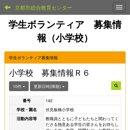
京都市総合教育センター
Toggl
学生ボランティア 募集情
報（小学校）
学生ボランティア募集情報
小学校 募集情報Ｒ６
10件
更新日時(降順)
番号
142
学校・園名
伏見板橋小学校
活動内容等
教職員とともに子どもたちと関わってく
ださる熱意ある学生の皆さんをお待ちし