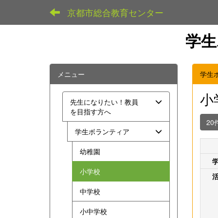
京都市総合教育センター
学生
メニュー
学生
小
先生になりたい！教員
を目指す方へ
20
学生ボランティア
幼稚園
小学校
中学校
小中学校