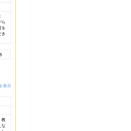
ま
がら
援を
だき
5
を表示
、教
えな