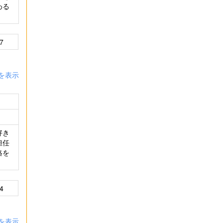
わる
7
を表示
好き
担任
絡を
4
を表示