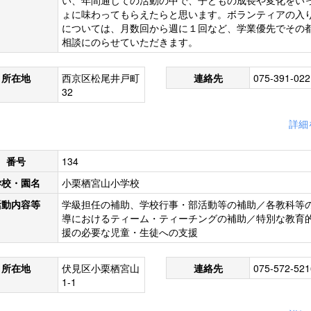
い、年間通じての活動の中で、子どもの成長や変化をい
ょに味わってもらえたらと思います。ボランティアの入
については、月数回から週に１回など、学業優先でその
相談にのらせていただきます。
所在地
西京区松尾井戸町
連絡先
075-391-022
32
詳細
番号
134
学校・園名
小栗栖宮山小学校
活動内容等
学級担任の補助、学校行事・部活動等の補助／各教科等
導におけるティーム・ティーチングの補助／特別な教育
援の必要な児童・生徒への支援
所在地
伏見区小栗栖宮山
連絡先
075-572-521
1-1