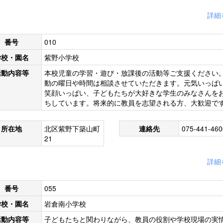
詳細
番号
010
学校・園名
紫野小学校
活動内容等
本校児童の学習・遊び・放課後の活動等ご支援ください
動の曜日や時間は相談させていただきます。元気いっぱ
笑顔いっぱい、子どもたちが大好きな学生のみなさんを
ちしています。将来的に教員を志望される方、大歓迎で
所在地
北区紫野下築山町
連絡先
075-441-460
21
詳細
番号
055
学校・園名
岩倉南小学校
活動内容等
子どもたちと関わりながら、教員の役割や学校現場の実