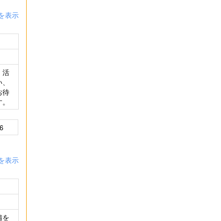
を表示
。活
い、
お待
す。
6
を表示
情を