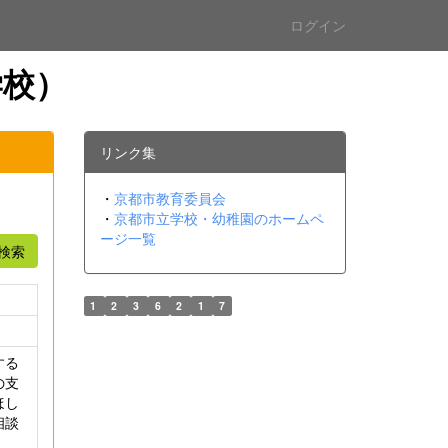
ログイン
学校）
リンク集
・
京都市教育委員会
・
京都市立学校・幼稚園のホームペ
ージ一覧
検索
1
2
3
6
2
1
7
する
の支
ほし
相談