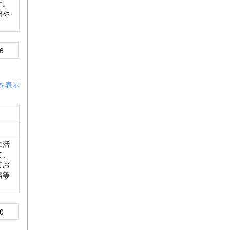
す。
日や
6
を表示
に活
て、
てお
格等
。
0