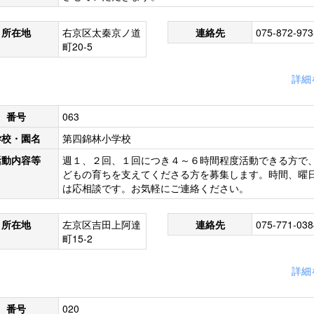
所在地
右京区太秦京ノ道
連絡先
075-872-973
町20-5
詳細
番号
063
学校・園名
第四錦林小学校
活動内容等
週１、２回、１回につき４～６時間程度活動できる方で
どもの育ちを支えてくださる方を募集します。時間、曜
は応相談です。お気軽にご連絡ください。
所在地
左京区吉田上阿達
連絡先
075-771-038
町15-2
詳細
番号
020