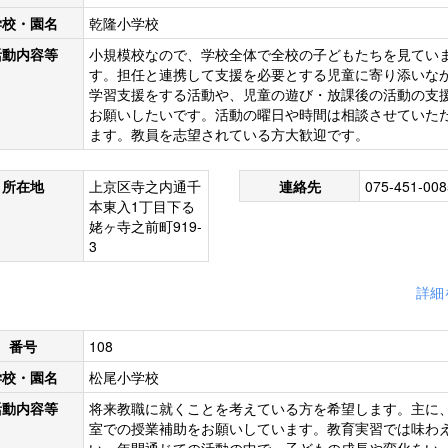
学校・園名
乾隆小学校
活動内容等
小規模校なので、学校全体で全校の子どもたちを見てい
す。担任と連携して支援を必要とする児童に寄り添いな
学習支援をする活動や、児童の遊び・放課後の活動の支
お願いしたいです。活動の曜日や時間は相談させていた
ます。教員を志望されている方大歓迎です。
所在地
上京区寺之内通千
連絡先
075-451-008
本東入1丁目下る
姥ヶ寺之前町919-
3
詳細
番号
108
学校・園名
松尾小学校
活動内容等
将来教職に就くことを考えている方を希望します。主に
室での授業補助をお願いしています。教育実習では味わ