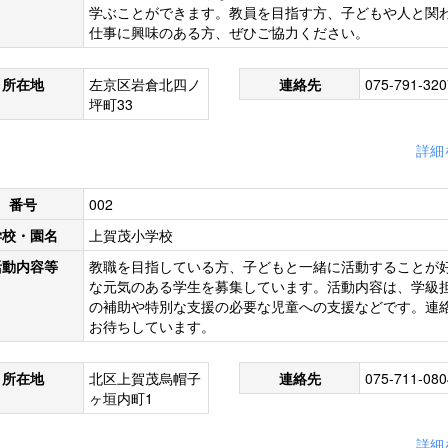
学ぶことができます。教員を目指す方、子どもや人と関
仕事に興味のある方、ぜひご協力ください。
所在地
左京区岩倉北四ノ
連絡先
075-791-320
坪町33
詳細
番号
002
学校・園名
上賀茂小学校
活動内容等
教職を目指している方、子どもと一緒に活動することが
な元気のある学生を募集しています。活動内容は、学級
の補助や特別な支援の必要な児童への支援などです。連
お待ちしています。
所在地
北区上賀茂烏帽子
連絡先
075-711-080
ヶ垣内町1
詳細