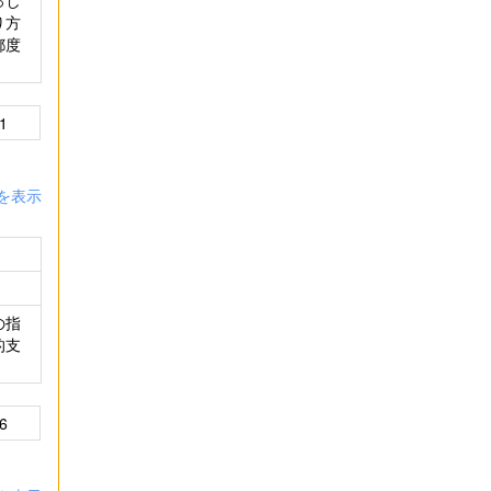
っし
り方
都度
1
を表示
の指
的支
6