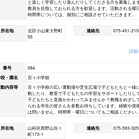
と楽しく学習したり遊んだりしてくださる方を募集しま
教員を目指しておられる方を歓迎します。活動される曜
時間帯については、個別にご相談させていただきます。
所在地
北区小山東大野町
連絡先
075-451-215
55
詳細
番号
084
学校・園名
百々小学校
活動内容等
百々小学校の広い運動場や芝生広場で子どもたちと一緒
動したり、教室で子どもたちの学習をサポートしたりし
子どもたちと直接かかわってみませんか？教職をめざし
られる学生の皆さんを多数お待ちしています。経験や資
は問いません。時間帯・曜日についてもご相談ください
所在地
山科区西野山百々
連絡先
075-593-325
町173-1