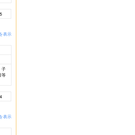
5
を表示
、子
日等
4
を表示