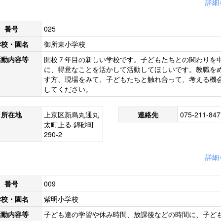
詳細
番号
025
学校・園名
御所東小学校
活動内容等
開校７年目の新しい学校です。子どもたちとの関わりを
に、得意なことを活かして活動してほしいです。教職を
す方、現場をみて、子どもたちと触れ合って、考える機
してください。
所在地
上京区新烏丸通丸
連絡先
075-211-847
太町上る 錦砂町
290-2
詳細
番号
009
学校・園名
紫明小学校
活動内容等
子ども達の学習や休み時間、放課後などの時間に、子ど