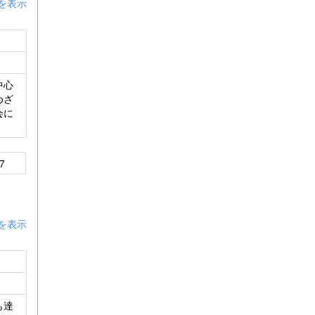
を表示
中心
めざ
会に
7
を表示
も達