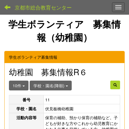
京都市総合教育センター
Toggl
学生ボランティア 募集情
報（幼稚園）
学生ボランティア募集情報
幼稚園 募集情報R６
10件
学校・園名(降順)
番号
11
学校・園名
伏見板橋幼稚園
活動内容等
保育の補助、預かり保育の補助など。子
どもが好きな方やこれから幼児教育にか