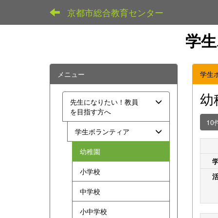
京都市総合教育センター
学生
メニュー
学生
幼
先生になりたい！教員
を目指す方へ
10
学生ボランティア
幼稚園
小学校
中学校
小中学校