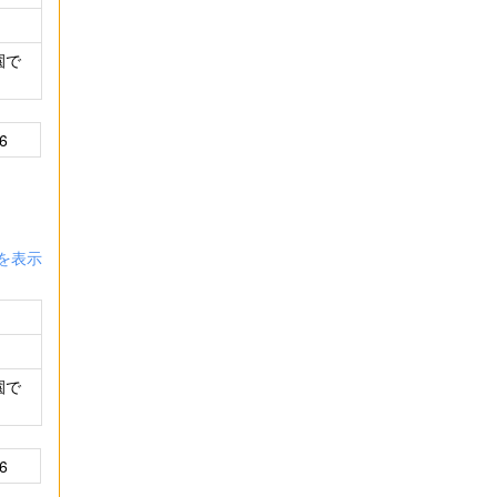
園で
6
を表示
園で
6