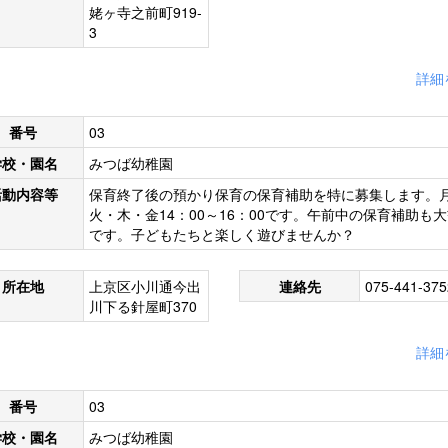
姥ヶ寺之前町919-
3
詳細
番号
03
学校・園名
みつば幼稚園
活動内容等
保育終了後の預かり保育の保育補助を特に募集します。
火・木・金14：00～16：00です。午前中の保育補助も
です。子どもたちと楽しく遊びませんか？
所在地
上京区小川通今出
連絡先
075-441-375
川下る針屋町370
詳細
番号
03
学校・園名
みつば幼稚園