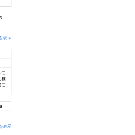
6
を表示
やこ
幼稚
過ご
6
を表示