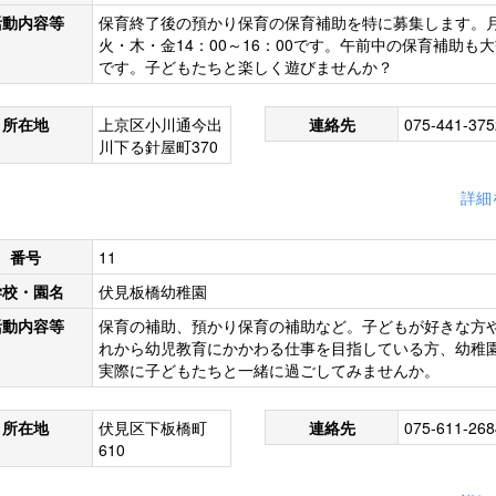
活動内容等
保育終了後の預かり保育の保育補助を特に募集します。
火・木・金14：00～16：00です。午前中の保育補助も
です。子どもたちと楽しく遊びませんか？
所在地
上京区小川通今出
連絡先
075-441-375
川下る針屋町370
詳細
番号
11
学校・園名
伏見板橋幼稚園
活動内容等
保育の補助、預かり保育の補助など。子どもが好きな方
れから幼児教育にかかわる仕事を目指している方、幼稚
実際に子どもたちと一緒に過ごしてみませんか。
所在地
伏見区下板橋町
連絡先
075-611-268
610