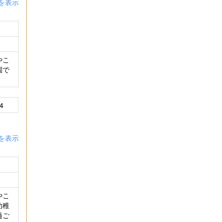
を表示
やこ
園で
4
を表示
やこ
幼稚
過ご