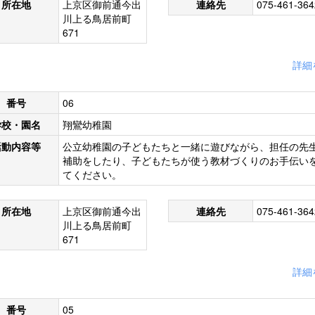
所在地
上京区御前通今出
連絡先
075-461-364
川上る鳥居前町
671
詳細
番号
06
学校・園名
翔鸞幼稚園
活動内容等
公立幼稚園の子どもたちと一緒に遊びながら、担任の先
補助をしたり、子どもたちが使う教材づくりのお手伝い
てください。
所在地
上京区御前通今出
連絡先
075-461-364
川上る鳥居前町
671
詳細
番号
05