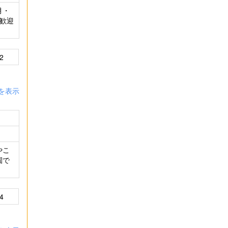
月・
大歓迎
2
を表示
やこ
園で
4