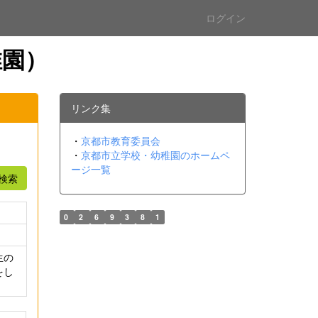
ログイン
稚園）
リンク集
・
京都市教育委員会
・
京都市立学校・幼稚園のホームペ
ージ一覧
検索
0
2
6
9
3
8
1
生の
をし