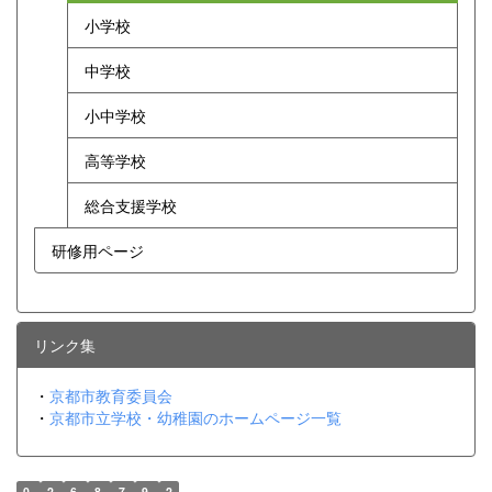
小学校
中学校
小中学校
高等学校
総合支援学校
研修用ページ
リンク集
・
京都市教育委員会
・
京都市立学校・幼稚園のホームページ一覧
0
2
6
8
7
9
2