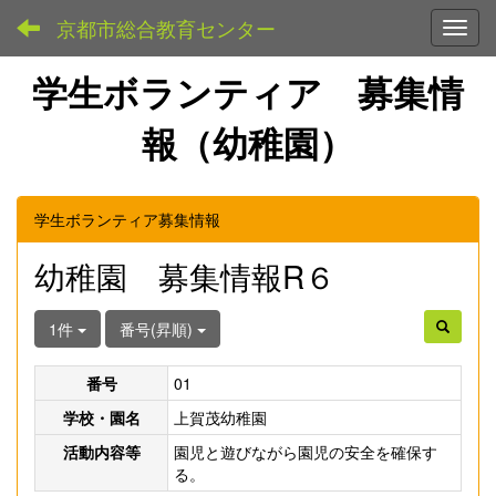
京都市総合教育センター
Toggl
学生ボランティア 募集情
報（幼稚園）
学生ボランティア募集情報
幼稚園 募集情報R６
1件
番号(昇順)
番号
01
学校・園名
上賀茂幼稚園
活動内容等
園児と遊びながら園児の安全を確保す
る。