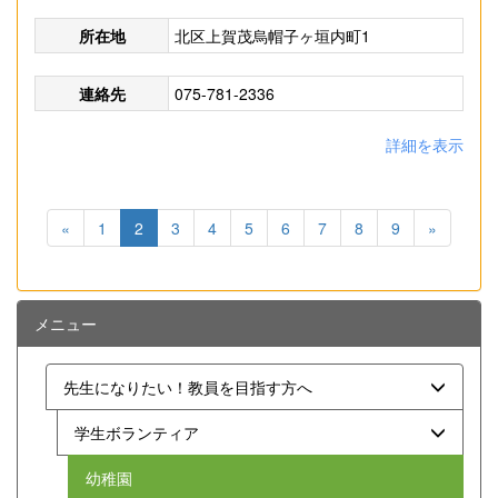
所在地
北区上賀茂烏帽子ヶ垣内町1
連絡先
075-781-2336
詳細を表示
«
1
2
3
4
5
6
7
8
9
»
メニュー
先生になりたい！教員を目指す方へ
学生ボランティア
幼稚園