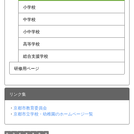
小学校
中学校
小中学校
高等学校
総合支援学校
研修用ページ
リンク集
・
京都市教育委員会
・
京都市立学校・幼稚園のホームページ一覧
0
2
6
8
8
9
9