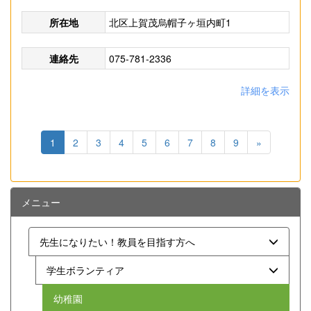
所在地
北区上賀茂烏帽子ヶ垣内町1
連絡先
075-781-2336
詳細を表示
1
2
3
4
5
6
7
8
9
»
メニュー
先生になりたい！教員を目指す方へ
学生ボランティア
幼稚園