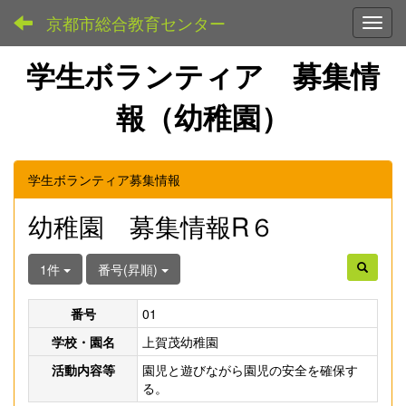
京都市総合教育センター
Toggl
学生ボランティア 募集情
報（幼稚園）
学生ボランティア募集情報
幼稚園 募集情報R６
1件
番号(昇順)
番号
01
学校・園名
上賀茂幼稚園
活動内容等
園児と遊びながら園児の安全を確保す
る。