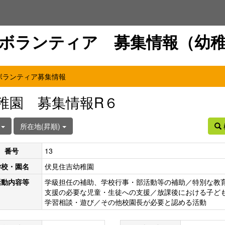
ボランティア 募集情報（幼
ボランティア募集情報
稚園 募集情報R６
件
所在地(昇順)
番号
13
学校・園名
伏見住吉幼稚園
活動内容等
学級担任の補助、学校行事・部活動等の補助／特別な教
支援の必要な児童・生徒への支援／放課後における子ど
学習相談・遊び／その他校園長が必要と認める活動