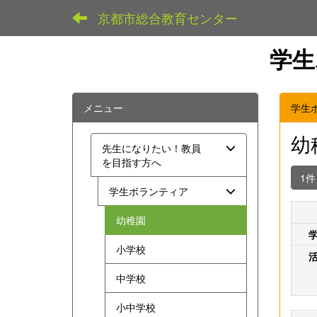
京都市総合教育センター
学生
メニュー
学生
幼
先生になりたい！教員
を目指す方へ
1
学生ボランティア
幼稚園
小学校
中学校
小中学校