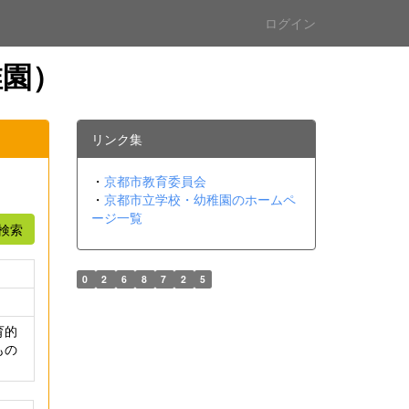
ログイン
稚園）
リンク集
・
京都市教育委員会
・
京都市立学校・幼稚園のホームペ
ージ一覧
検索
0
2
6
8
7
2
5
育的
もの