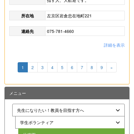
指す人、大歓迎です。
所在地
左京区岩倉忠在地町221
連絡先
075-781-4660
詳細を表示
1
2
3
4
5
6
7
8
9
»
メニュー
先生になりたい！教員を目指す方へ
学生ボランティア