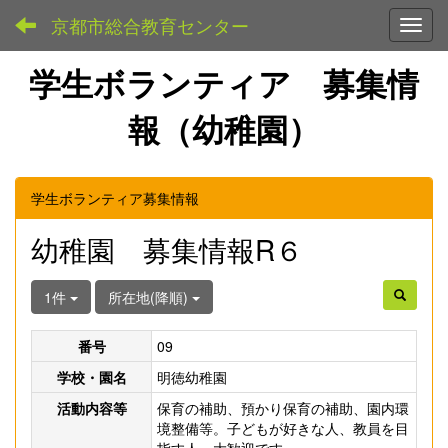
京都市総合教育センター
Toggl
学生ボランティア 募集情
報（幼稚園）
学生ボランティア募集情報
幼稚園 募集情報R６
1件
所在地(降順)
番号
09
学校・園名
明徳幼稚園
活動内容等
保育の補助、預かり保育の補助、園内環
境整備等。子どもが好きな人、教員を目