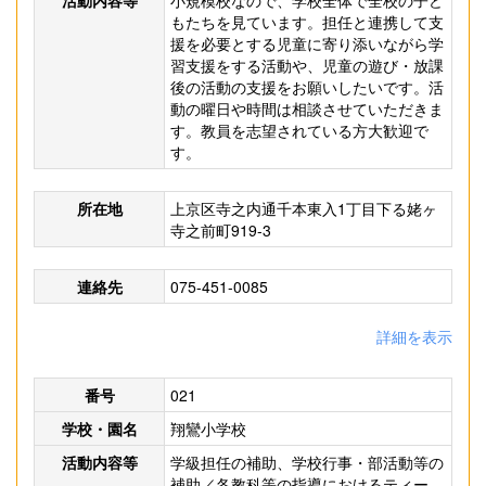
活動内容等
小規模校なので、学校全体で全校の子ど
もたちを見ています。担任と連携して支
援を必要とする児童に寄り添いながら学
習支援をする活動や、児童の遊び・放課
後の活動の支援をお願いしたいです。活
動の曜日や時間は相談させていただきま
す。教員を志望されている方大歓迎で
す。
所在地
上京区寺之内通千本東入1丁目下る姥ヶ
寺之前町919-3
連絡先
075-451-0085
詳細を表示
番号
021
学校・園名
翔鸞小学校
活動内容等
学級担任の補助、学校行事・部活動等の
補助／各教科等の指導におけるティー