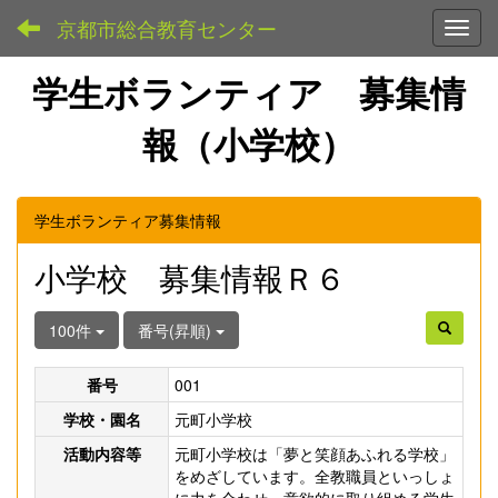
京都市総合教育センター
Toggl
学生ボランティア 募集情
報（小学校）
学生ボランティア募集情報
小学校 募集情報Ｒ６
100件
番号(昇順)
番号
001
学校・園名
元町小学校
活動内容等
元町小学校は「夢と笑顔あふれる学校」
をめざしています。全教職員といっしょ