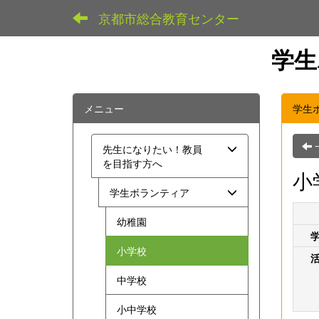
京都市総合教育センター
学生
メニュー
学生
先生になりたい！教員
を目指す方へ
小
学生ボランティア
幼稚園
小学校
中学校
小中学校