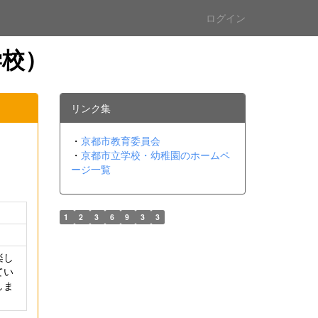
ログイン
学校）
リンク集
・
京都市教育委員会
・
京都市立学校・幼稚園のホームペ
ージ一覧
1
2
3
6
9
3
3
楽し
てい
しま