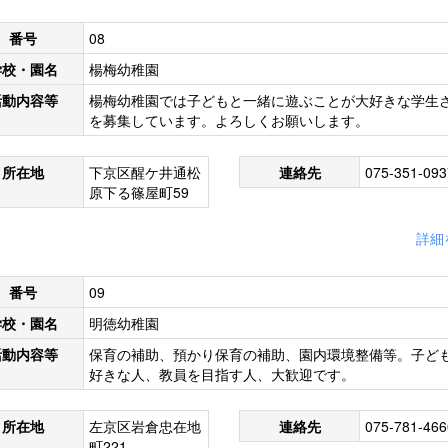
番号
08
学校・園名
楊梅幼稚園
活動内容等
楊梅幼稚園では子どもと一緒に遊ぶことが大好きな学生
を募集しています。よろしくお願いします。
所在地
下京区醒ケ井通松
連絡先
075-351-093
原下る篠屋町59
詳細
番号
09
学校・園名
明徳幼稚園
活動内容等
保育の補助、預かり保育の補助、園内環境整備等。子ど
好きな人、教員を目指す人、大歓迎です。
所在地
左京区岩倉忠在地
連絡先
075-781-466
町221