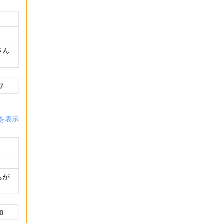
さん
7
を表示
もが
0