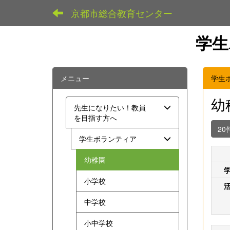
京都市総合教育センター
学生
メニュー
学生
幼
先生になりたい！教員
を目指す方へ
20
学生ボランティア
幼稚園
小学校
中学校
小中学校