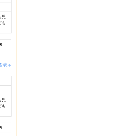
る児
ども
8
を表示
る児
ども
8