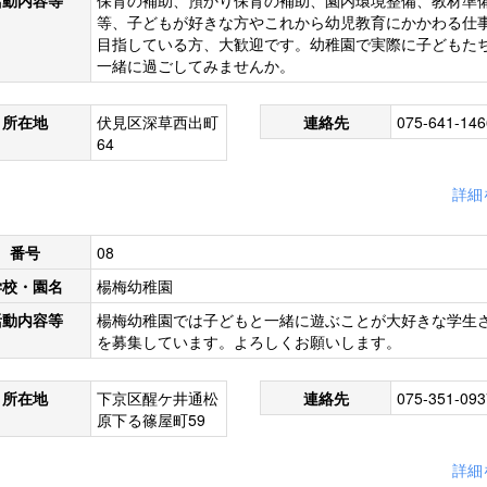
活動内容等
保育の補助、預かり保育の補助、園内環境整備、教材準
等、子どもが好きな方やこれから幼児教育にかかわる仕
目指している方、大歓迎です。幼稚園で実際に子どもた
一緒に過ごしてみませんか。
所在地
伏見区深草西出町
連絡先
075-641-146
64
詳細
番号
08
学校・園名
楊梅幼稚園
活動内容等
楊梅幼稚園では子どもと一緒に遊ぶことが大好きな学生
を募集しています。よろしくお願いします。
所在地
下京区醒ケ井通松
連絡先
075-351-093
原下る篠屋町59
詳細