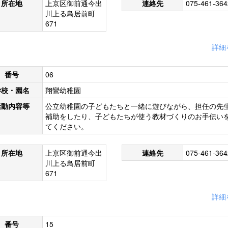
所在地
上京区御前通今出
連絡先
075-461-364
川上る鳥居前町
671
詳細
番号
06
学校・園名
翔鸞幼稚園
活動内容等
公立幼稚園の子どもたちと一緒に遊びながら、担任の先
補助をしたり、子どもたちが使う教材づくりのお手伝い
てください。
所在地
上京区御前通今出
連絡先
075-461-364
川上る鳥居前町
671
詳細
番号
15