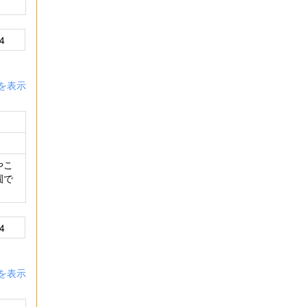
4
を表示
やこ
園で
4
を表示