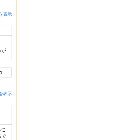
を表示
もが
0
を表示
やこ
園で