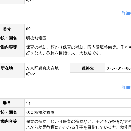
詳細
番号
09
学校・園名
明徳幼稚園
活動内容等
保育の補助、預かり保育の補助、園内環境整備等。子ど
好きな人、教員を目指す人、大歓迎です。
所在地
左京区岩倉忠在地
連絡先
075-781-466
町221
詳細
番号
11
学校・園名
伏見板橋幼稚園
活動内容等
保育の補助、預かり保育の補助など。子どもが好きな方
れから幼児教育にかかわる仕事を目指している方、幼稚