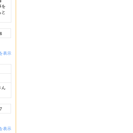
備
事を
ちと
6
を表示
さん
7
を表示