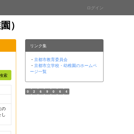
ログイン
稚園）
リンク集
・
京都市教育委員会
・
京都市立学校・幼稚園のホームペ
ージ一覧
検索
0
2
6
9
0
6
4
生の
をし