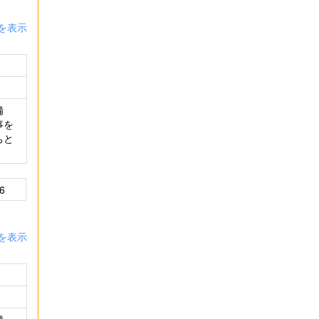
を表示
備
事を
ちと
6
を表示