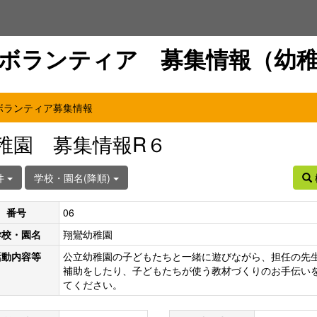
ボランティア 募集情報（幼
ボランティア募集情報
稚園 募集情報R６
件
学校・園名(降順)
番号
06
学校・園名
翔鸞幼稚園
活動内容等
公立幼稚園の子どもたちと一緒に遊びながら、担任の先
補助をしたり、子どもたちが使う教材づくりのお手伝い
てください。