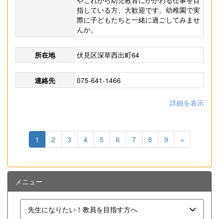
やこれから幼児教育にかかわる仕事を目
指している方、大歓迎です。幼稚園で実
際に子どもたちと一緒に過ごしてみませ
んか。
所在地
伏見区深草西出町64
連絡先
075-641-1466
詳細を表示
1
2
3
4
5
6
7
8
9
»
メニュー
先生になりたい！教員を目指す方へ