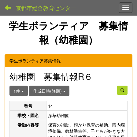
京都市総合教育センター
Toggl
学生ボランティア 募集情
報（幼稚園）
学生ボランティア募集情報
幼稚園 募集情報R６
1件
作成日時(降順)
番号
14
学校・園名
深草幼稚園
活動内容等
保育の補助、預かり保育の補助、園内環
境整備、教材準備等、子どもが好きな方