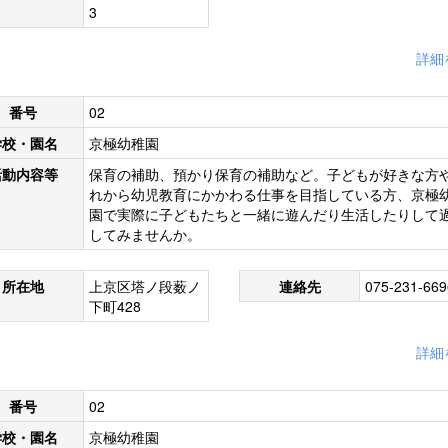
3
詳細
番号
02
学校・園名
京極幼稚園
活動内容等
保育の補助、預かり保育の補助など。子どもが好きな方
れから幼児教育にかかわる仕事を目指している方、京極
園で実際に子どもたちと一緒に遊んだり生活したりして
してみませんか。
所在地
上京区塔ノ段薮ノ
連絡先
075-231-669
下町428
詳細
番号
02
学校・園名
京極幼稚園