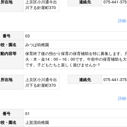
所在地
上京区小川通今出
連絡先
075-441-375
川下る針屋町370
詳細
番号
03
学校・園名
みつば幼稚園
活動内容等
保育終了後の預かり保育の保育補助を特に募集します。
火・木・金14：00～16：00です。午前中の保育補助も
です。子どもたちと楽しく遊びませんか？
所在地
上京区小川通今出
連絡先
075-441-375
川下る針屋町370
詳細
番号
01
学校・園名
上賀茂幼稚園