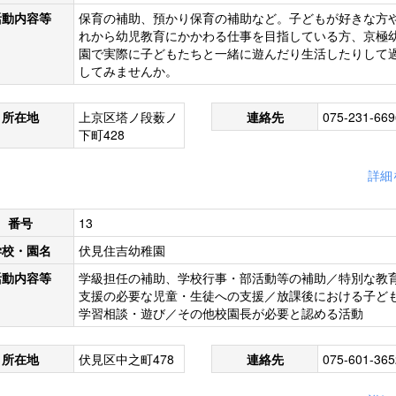
活動内容等
保育の補助、預かり保育の補助など。子どもが好きな方
れから幼児教育にかかわる仕事を目指している方、京極
園で実際に子どもたちと一緒に遊んだり生活したりして
してみませんか。
所在地
上京区塔ノ段薮ノ
連絡先
075-231-669
下町428
詳細
番号
13
学校・園名
伏見住吉幼稚園
活動内容等
学級担任の補助、学校行事・部活動等の補助／特別な教
支援の必要な児童・生徒への支援／放課後における子ど
学習相談・遊び／その他校園長が必要と認める活動
所在地
伏見区中之町478
連絡先
075-601-365