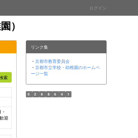
ログイン
稚園）
リンク集
・
京都市教育委員会
・
京都市立学校・幼稚園のホームペ
ージ一覧
検索
0
2
6
8
6
4
1
月・
大歓迎