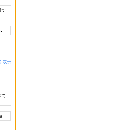
園で
6
を表示
園で
6