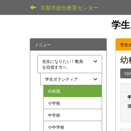
京都市総合教育センター
学生
メニュー
学生
幼
先生になりたい！教員
を目指す方へ
10
学生ボランティア
幼稚園
小学校
中学校
小中学校