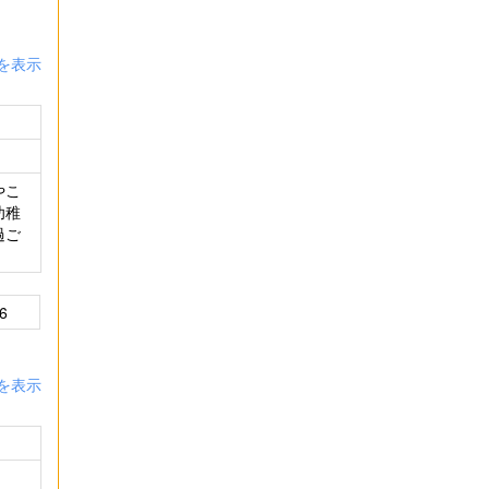
を表示
やこ
幼稚
過ご
6
を表示