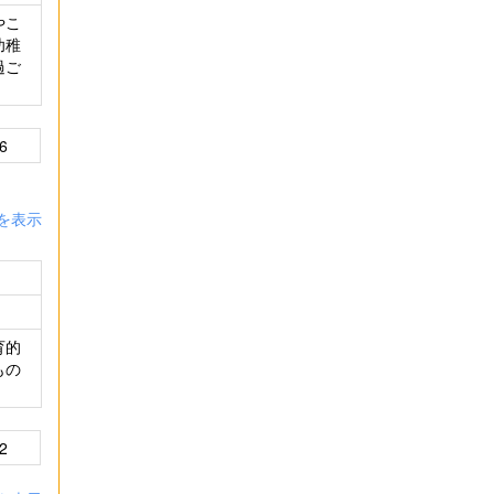
やこ
幼稚
過ご
6
を表示
育的
もの
2