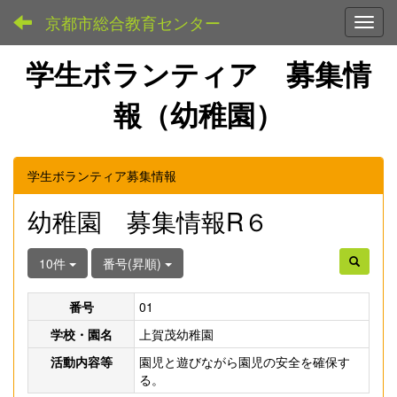
京都市総合教育センター
Toggl
学生ボランティア 募集情
報（幼稚園）
学生ボランティア募集情報
幼稚園 募集情報R６
10件
番号(昇順)
番号
01
学校・園名
上賀茂幼稚園
活動内容等
園児と遊びながら園児の安全を確保す
る。