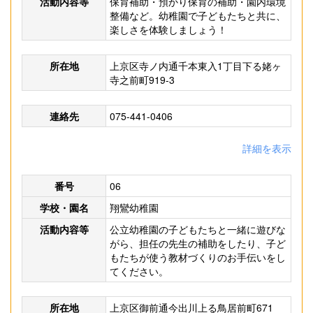
活動内容等
保育補助・預かり保育の補助・園内環境
整備など。幼稚園で子どもたちと共に、
楽しさを体験しましょう！
所在地
上京区寺ノ内通千本東入1丁目下る姥ヶ
寺之前町919-3
連絡先
075-441-0406
詳細を表示
番号
06
学校・園名
翔鸞幼稚園
活動内容等
公立幼稚園の子どもたちと一緒に遊びな
がら、担任の先生の補助をしたり、子ど
もたちが使う教材づくりのお手伝いをし
てください。
所在地
上京区御前通今出川上る鳥居前町671