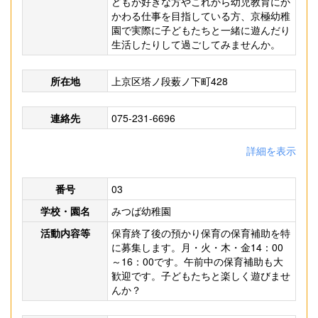
どもが好きな方やこれから幼児教育にか
かわる仕事を目指している方、京極幼稚
園で実際に子どもたちと一緒に遊んだり
生活したりして過ごしてみませんか。
所在地
上京区塔ノ段薮ノ下町428
連絡先
075-231-6696
詳細を表示
番号
03
学校・園名
みつば幼稚園
活動内容等
保育終了後の預かり保育の保育補助を特
に募集します。月・火・木・金14：00
～16：00です。午前中の保育補助も大
歓迎です。子どもたちと楽しく遊びませ
んか？