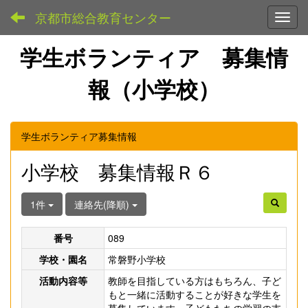
京都市総合教育センター
Toggl
学生ボランティア 募集情
報（小学校）
学生ボランティア募集情報
小学校 募集情報Ｒ６
1件
連絡先(降順)
番号
089
学校・園名
常磐野小学校
活動内容等
教師を目指している方はもちろん、子ど
もと一緒に活動することが好きな学生を