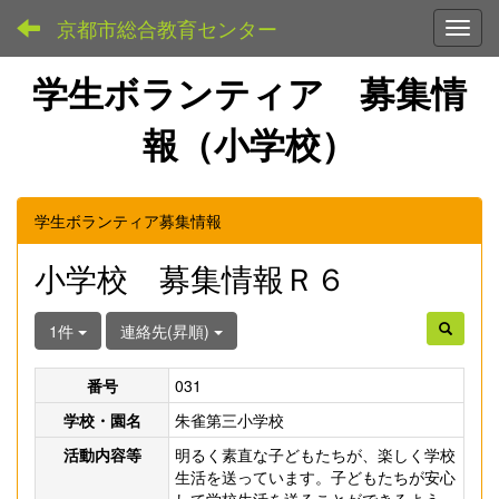
京都市総合教育センター
Toggl
学生ボランティア 募集情
報（小学校）
学生ボランティア募集情報
小学校 募集情報Ｒ６
1件
連絡先(昇順)
番号
031
学校・園名
朱雀第三小学校
活動内容等
明るく素直な子どもたちが、楽しく学校
生活を送っています。子どもたちが安心