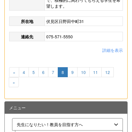
で、積極的に関わってもらえる学生を希
望します。
所在地
伏見区日野田中町31
連絡先
075-571-5550
詳細を表示
«
4
5
6
7
8
9
10
11
12
»
メニュー
先生になりたい！教員を目指す方へ