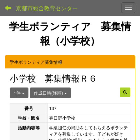
京都市総合教育センター
Toggl
学生ボランティア 募集情
報（小学校）
学生ボランティア募集情報
小学校 募集情報Ｒ６
1件
作成日時(降順)
番号
137
学校・園名
春日野小学校
活動内容等
学級担任の補助をしてもらえるボランテ
ィアを募集しています。子どもが好き