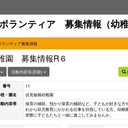
ボランティア 募集情報（幼
ボランティア募集情報
稚園 募集情報R６
件
活動内容等(昇順)
番号
11
学校・園名
伏見板橋幼稚園
活動内容等
保育の補助、預かり保育の補助など。子どもが好きな方
れから幼児教育にかかわる仕事を目指している方、幼稚
実際に子どもたちと一緒に過ごしてみませんか。