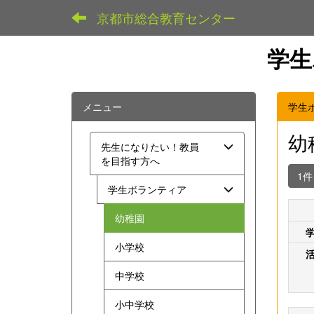
京都市総合教育センター
学生
メニュー
学生
幼
先生になりたい！教員
を目指す方へ
1
学生ボランティア
幼稚園
小学校
中学校
小中学校