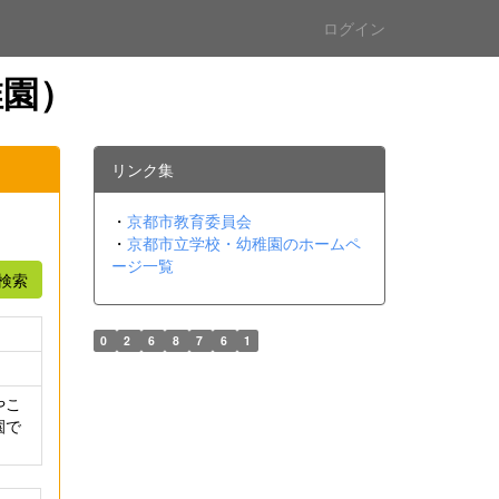
ログイン
稚園）
リンク集
・
京都市教育委員会
・
京都市立学校・幼稚園のホームペ
ージ一覧
検索
0
2
6
8
7
6
1
やこ
園で