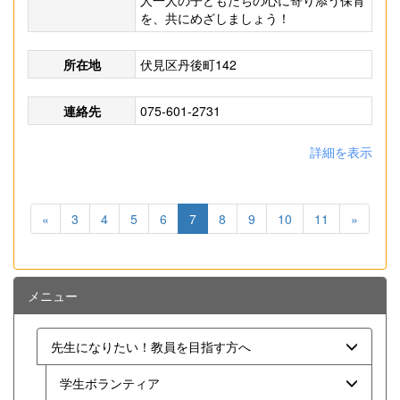
人一人の子どもたちの心に寄り添う保育
を、共にめざしましょう！
所在地
伏見区丹後町142
連絡先
075-601-2731
詳細を表示
«
3
4
5
6
7
8
9
10
11
»
メニュー
先生になりたい！教員を目指す方へ
学生ボランティア