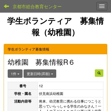
京都市総合教育センター
Toggl
学生ボランティア 募集情
報（幼稚園）
学生ボランティア募集情報
幼稚園 募集情報R６
1件
更新日時(昇順)
番号
12
学校・園名
伏見南浜幼稚園
活動内容等
将来、幼児教育に携わる仕事につこうと
思っていらっしゃる学生のみなさん！一