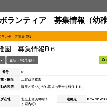
ボランティア 募集情報（幼
ボランティア募集情報
稚園 募集情報R６
件
更新日時(昇順)
番号
01
学校・園名
上賀茂幼稚園
活動内容等
園児と遊びながら園児の安全を確保する。
所在地
北区上賀茂烏帽子
連絡先
075-781-233
ヶ垣内町1