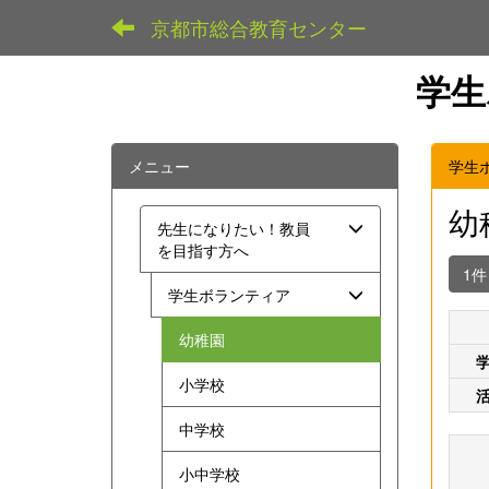
京都市総合教育センター
学生
メニュー
学生
幼
先生になりたい！教員
を目指す方へ
1
学生ボランティア
幼稚園
小学校
中学校
小中学校