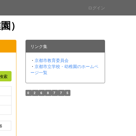
ログイン
稚園）
リンク集
・
京都市教育委員会
・
京都市立学校・幼稚園のホームペ
ージ一覧
検索
0
2
6
8
7
7
5
6