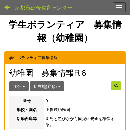
京都市総合教育センター
Toggl
学生ボランティア 募集情
報（幼稚園）
学生ボランティア募集情報
幼稚園 募集情報R６
10件
所在地(昇順)
番号
01
学校・園名
上賀茂幼稚園
活動内容等
園児と遊びながら園児の安全を確保す
る。