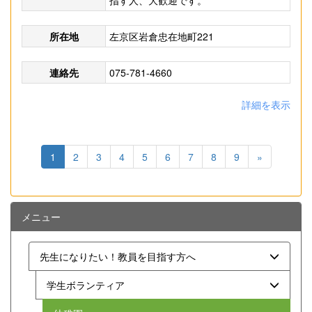
指す人、大歓迎です。
所在地
左京区岩倉忠在地町221
連絡先
075-781-4660
詳細を表示
1
2
3
4
5
6
7
8
9
»
メニュー
先生になりたい！教員を目指す方へ
学生ボランティア