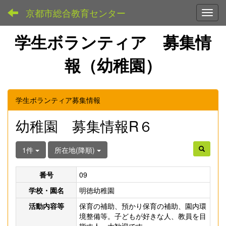
京都市総合教育センター
Toggl
学生ボランティア 募集情
報（幼稚園）
学生ボランティア募集情報
幼稚園 募集情報R６
1件
所在地(降順)
番号
09
学校・園名
明徳幼稚園
活動内容等
保育の補助、預かり保育の補助、園内環
境整備等。子どもが好きな人、教員を目