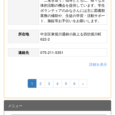
「二兎を追う」指導とともに、様々な主
体的活動の機会を提供しています。学生
ボランティアのみなさんには主に図書館
業務の補助や、生徒の学習・活動サポー
ト、施錠等お手伝いをお願いします。
所在地
中京区東堀川通錦小路上る四坊堀川町
622-2
連絡先
075-211-5351
詳細を表示
1
2
3
4
5
6
»
メニュー