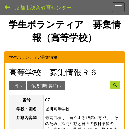
京都市総合教育センター
Toggl
学生ボランティア 募集情
報（高等学校）
学生ボランティア募集情報
高等学校 募集情報Ｒ６
1件
作成日時(昇順)
番号
07
学校・園名
堀川高等学校
活動内容等
最高目標は「自立する18歳の育成」。そ
のため、探究活動と日々の教科学習の