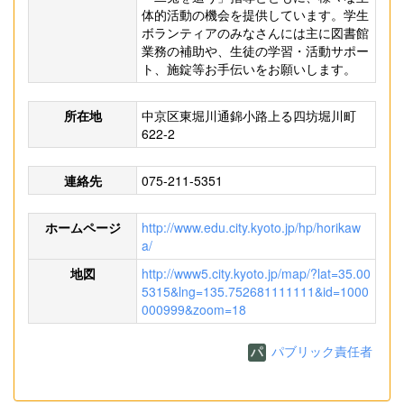
体的活動の機会を提供しています。学生
ボランティアのみなさんには主に図書館
業務の補助や、生徒の学習・活動サポー
ト、施錠等お手伝いをお願いします。
所在地
中京区東堀川通錦小路上る四坊堀川町
622-2
連絡先
075-211-5351
ホームページ
http://www.edu.city.kyoto.jp/hp/horikaw
a/
地図
http://www5.city.kyoto.jp/map/?lat=35.00
5315&lng=135.752681111111&id=1000
000999&zoom=18
パブリック責任者