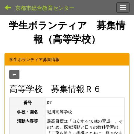
京都市総合教育センター
Toggl
学生ボランティア 募集情
報（高等学校）
学生ボランティア募集情報
高等学校 募集情報Ｒ６
番号
07
学校・園名
堀川高等学校
活動内容等
最高目標は「自立する18歳の育成」。そ
のため、探究活動と日々の教科学習の
「二兎を追う」指導とともに、様々な主