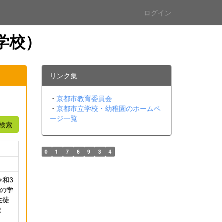
ログイン
学校）
リンク集
・
京都市教育委員会
・
京都市立学校・幼稚園のホームペ
ージ一覧
検索
0
1
7
6
9
3
4
和3
の学
生徒
ま