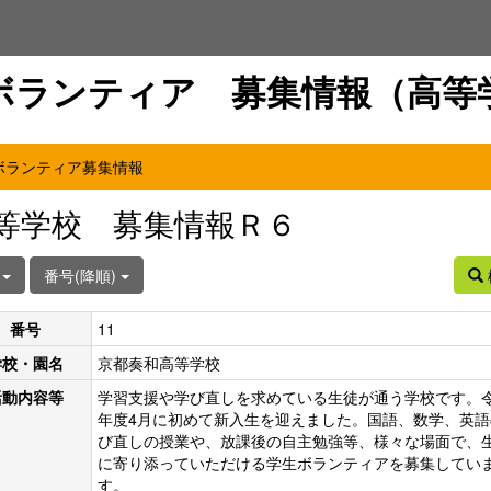
ボランティア 募集情報（高等
ボランティア募集情報
等学校 募集情報Ｒ６
件
番号(降順)
番号
11
学校・園名
京都奏和高等学校
活動内容等
学習支援や学び直しを求めている生徒が通う学校です。令
年度4月に初めて新入生を迎えました。国語、数学、英語
び直しの授業や、放課後の自主勉強等、様々な場面で、
に寄り添っていただける学生ボランティアを募集してい
す。