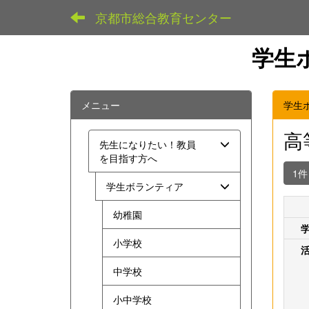
京都市総合教育センター
学生
メニュー
学生
高
先生になりたい！教員
を目指す方へ
1
学生ボランティア
幼稚園
小学校
中学校
小中学校